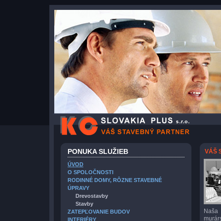
PONUKA SLUŽIEB
VÁŠ 
ÚVOD
O SPOLOČNOSTI
RODINNÉ DOMY, RÔZNE STAVEBNÉ
ÚPRAVY
Drevostavby
Stavby
Naša 
ZATEPĽOVANIE BUDOV
murár
INTERIÉRY